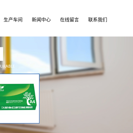
生产车间
新闻中心
在线留言
联系我们