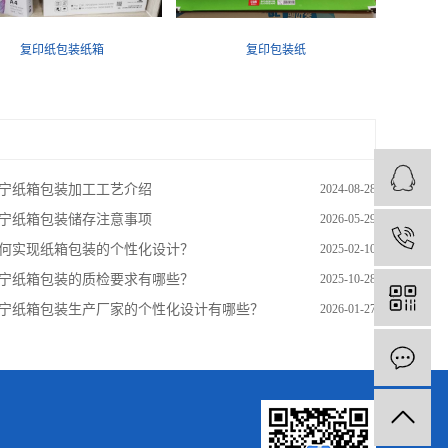
复印纸包装纸箱
复印包装纸
宁纸箱包装加工工艺介绍
2024-08-28
宁纸箱包装储存注意事项
2026-05-29
1
何实现纸箱包装的个性化设计？
2025-02-10
宁纸箱包装的质检要求有哪些？
2025-10-28
宁纸箱包装生产厂家的个性化设计有哪些？
2026-01-27