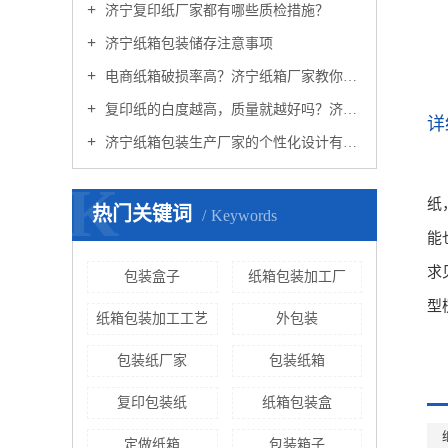
济宁复印纸厂家都有哪些质检措施？
济宁纸箱包装储存注意事项
电商纸箱破损率高？济宁纸箱厂家教你避坑
复印纸的白度越高，质量就越好吗？济宁复印纸厂家解析
详
济宁纸箱包装生产厂家的个性化设计有哪些？
K
纸
热门关键词
Keywords
能
求
包装盒子
纸箱包装加工厂
型
纸箱包装加工工艺
外包装
包装纸厂家
​包装纸箱
复印包装纸
纸箱包装盒
定做纸箱
包装箱子