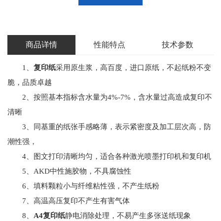
商品详情
性能特点
技术参数
1、
复印纸
采用原生浆，高百度，进口原纸，不起纸粉不变
脆，品质卓越
2、按照基本指标含水量为4%-7%，含水量过高造成复印不
清晰
3、同基重的纸张手感略薄，表示紧密度及加工层次高，防
潮性强，
4、图文打印清晰均匀，适合各种激光喷墨打印机和复印机
5、AKD中性施胶物，不具腐蚀性
6、填料颗粒小与纤维粘性强，不产生纸粉
7、高温高压复印不产生有害气体
8、
A4复印纸
静电消除处理，不易产生多张送纸现象