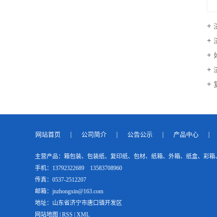
网站首页
|
公司简介
|
公告公示
|
产品中心
|
主营产品：
箱包装、包装纸、复印纸、包材、纸箱、外箱、纸盒、彩箱
手机：13792322689 13583708960
传真：0537-2512207
邮箱：jnzhongxin@163.com
地址：山东省济宁市唐口镇开发区
网站地图
|
RSS
|
XML