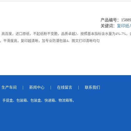
产品编号：158892
关键词：
复印纸
，高百度，进口原纸，不起纸粉不变脆，品质卓越2、按照基本指标含水量为4%-7%
，平滑度高，复印越清晰，加专业防潮包装4、图文打印清晰均匀
生产车间
|
新闻中心
|
在线留言
|
联系我们
、手提盒、包装箱、包装盒、快递箱、物流箱等。