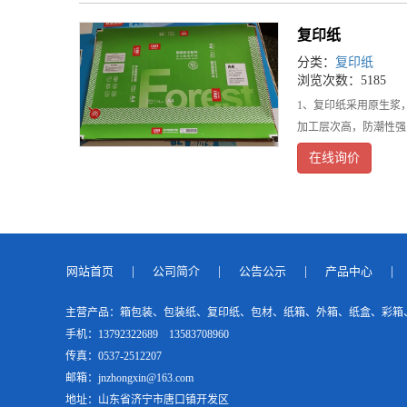
复印纸
分类：
复印纸
浏览次数：5185
1、复印纸采用原生浆
加工层次高，防潮性强
在线询价
网站首页
|
公司简介
|
公告公示
|
产品中心
|
主营产品：
箱包装、包装纸、复印纸、包材、纸箱、外箱、纸盒、彩箱
手机：13792322689 13583708960
传真：0537-2512207
邮箱：jnzhongxin@163.com
地址：山东省济宁市唐口镇开发区