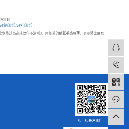
0919
A4复印纸
A4打印纸
，含水量过高造成复印不清晰3、同基重的纸张手感略薄，表示紧密度及
1
扫一扫关注我们！